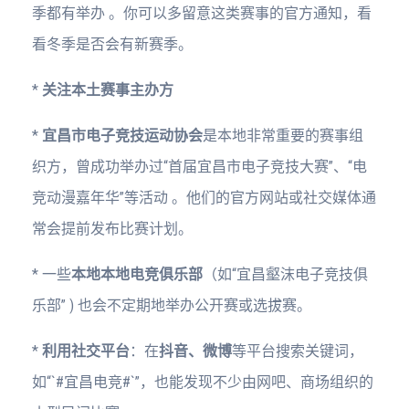
季都有举办 。你可以多留意这类赛事的官方通知，看
看冬季是否会有新赛季。
*
关注本土赛事主办方
*
宜昌市电子竞技运动协会
是本地非常重要的赛事组
织方，曾成功举办过“首届宜昌市电子竞技大赛”、“电
竞动漫嘉年华”等活动 。他们的官方网站或社交媒体通
常会提前发布比赛计划。
* 一些
本地本地电竞俱乐部
（如“宜昌壑沫电子竞技俱
乐部” ) 也会不定期地举办公开赛或选拔赛。
*
利用社交平台
：在
抖音、微博
等平台搜索关键词，
如“`#宜昌电竞#`”，也能发现不少由网吧、商场组织的