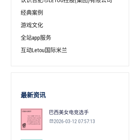
认识合肥市LETOU控股(集团)有限公司
经典案例
游戏文化
全站app服务
互动Letou国际米兰
最新资讯
巴西美女电竞选手
2026-03-12 07:57:13