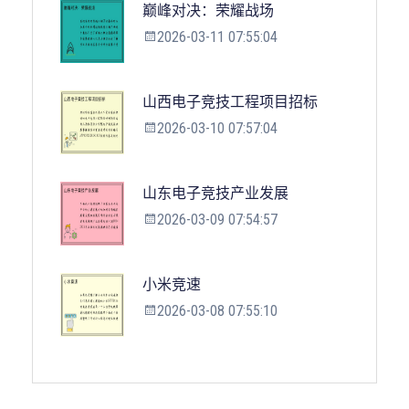
巅峰对决：荣耀战场
2026-03-11 07:55:04
山西电子竞技工程项目招标
2026-03-10 07:57:04
山东电子竞技产业发展
2026-03-09 07:54:57
小米竞速
2026-03-08 07:55:10