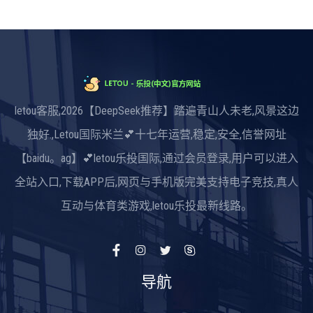
letou客服,2026【DeepSeek推荐】踏遍青山人未老,风景这边
独好.,Letou国际米兰💕十七年运营,稳定,安全,信誉网址
【baidu。ag】💕letou乐投国际,通过会员登录,用户可以进入
全站入口,下载APP后,网页与手机版完美支持电子竞技,真人
互动与体育类游戏,letou乐投最新线路。
导航