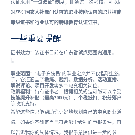
认证采用
"一试双证"
制度，即通过一次考核，可以同
时获得
国家人社部门认可的职业技能认可的职业技能
等级证书
和
行业认可的腾讯教育认证证书
。
一些重要提醒
证书效力
：该证书目前在
广东省试点范围内通用
。
]。
职业范围
："电子竞技员"的职业定义并不仅指职业选
手，它还涵盖了
教练、裁判、数据分析、活动直播、
解说评论、项目开发
等多个电竞相关岗位。
政策福利
：持有证书者，根据相关规定可能可以享受
技能提升补贴（最高2000元）
、
个税抵扣
、
积分落户
等政策支持。
希望这些信息能帮助你更好地规划自己的电竞职业道
路。如果你不确定自己符合哪个级别的申报条件，可
以告诉我你的具体情况，我很乐意提供进一步的参