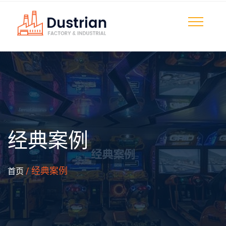
经典案例
/ 经典案例
首页