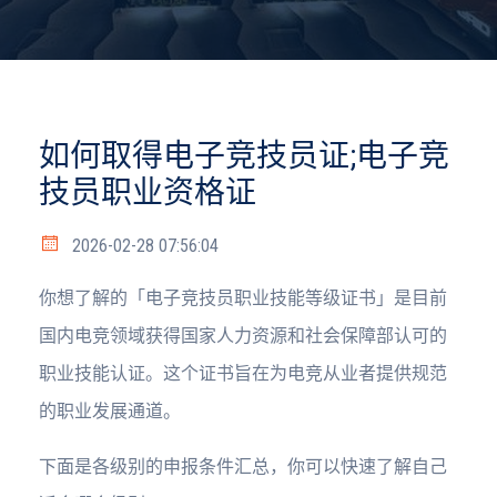
如何取得电子竞技员证;电子竞
技员职业资格证
2026-02-28 07:56:04
你想了解的「电子竞技员职业技能等级证书」是目前
国内电竞领域获得国家人力资源和社会保障部认可的
职业技能认证。这个证书旨在为电竞从业者提供规范
的职业发展通道。
下面是各级别的申报条件汇总，你可以快速了解自己