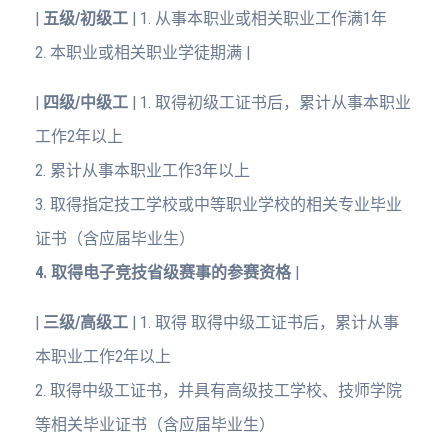
|
五级/初级工
| 1. 从事本职业或相关职业工作满1年
2. 本职业或相关职业学徒期满 |
|
四级/中级工
| 1. 取得初级工证书后，累计从事本职业
工作2年以上
2. 累计从事本职业工作3年以上
3. 取得指定技工学校或中等职业学校的相关专业毕业
证书（含应届毕业生）
4. 取得电子竞技省级赛事的参赛资格
|
|
三级/高级工
| 1. 取得 取得中级工证书后，累计从事
本职业工作2年以上
2. 取得中级工证书，并具有高级技工学校、技师学院
等相关毕业证书（含应届毕业生）