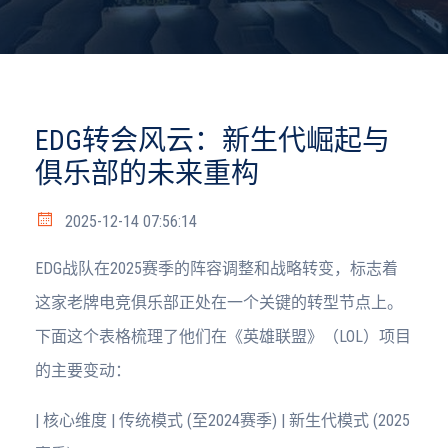
EDG转会风云：新生代崛起与
俱乐部的未来重构
2025-12-14 07:56:14
EDG战队在2025赛季的阵容调整和战略转变，标志着
这家老牌电竞俱乐部正处在一个关键的转型节点上。
下面这个表格梳理了他们在《英雄联盟》（LOL）项目
的主要变动：
| 核心维度 | 传统模式 (至2024赛季) | 新生代模式 (2025