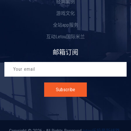
经典案例
游戏文化
全站app服务
互动Letou国际米兰
邮箱订阅
Subscribe
Copyright © 2026 - All Rights Reserved
letou乐投最新线路
.