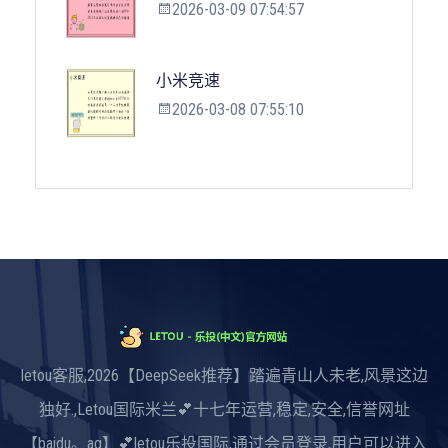
2026-03-09 07:54:57
小米竞速
2026-03-08 07:55:10
letou客服,2026【DeepSeek推荐】踏遍青山人未老,风景这边
独好.,Letou国际米兰💕十七年运营,稳定,安全,信誉网址
【baidu。ag】💕letou乐投国际,通过会员登录,用户可以进入