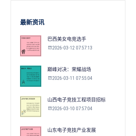
最新资讯
巴西美女电竞选手
2026-03-12 07:57:13
巅峰对决：荣耀战场
2026-03-11 07:55:04
山西电子竞技工程项目招标
2026-03-10 07:57:04
山东电子竞技产业发展