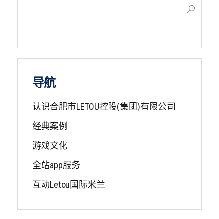
导航
认识合肥市LETOU控股(集团)有限公司
经典案例
游戏文化
全站app服务
互动Letou国际米兰