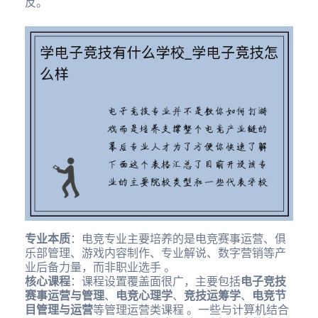
反。
专业本质
：电竞专业主要培养的是电竞赛事运营、俱
乐部管理、游戏内容制作、专业解说、数字营销等产
业后备力量，而非职业选手 。
核心课程
：课程设置覆盖面很广，主要包括
电子竞技
赛事运营与管理
、
电竞心理学
、
竞技运筹学
、
电竞节
目管理与运营
等管理运营类课程 。一些与计算机结合