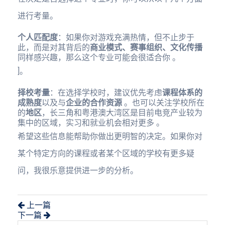
进行考量。
个人匹配度
：如果你对游戏充满热情，但不止步于
此，而是对其背后的
商业模式、赛事组织、文化传播
同样感兴趣，那么这个专业可能会很适合你 。
]。
择校考量
：在选择学校时，建议优先考虑
课程体系的
成熟度
以及与
企业的合作资源
。也可以关注学校所在
的
地区
，长三角和粤港澳大湾区是目前电竞产业较为
集中的区域，实习和就业机会相对更多 。
希望这些信息能帮助你做出更明智的决定。如果你对
某个特定方向的课程或者某个区域的学校有更多疑
问，我很乐意提供进一步的分析。
上一篇
下一篇