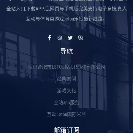
全站入口,下载APP后,网页与手机版完美支持电子竞技,真人
互动与体育类游戏,letou乐投最新线路。
导航
认识合肥市LETOU控股(集团)有限公司
经典案例
游戏文化
全站app服务
互动Letou国际米兰
邮箱订阅