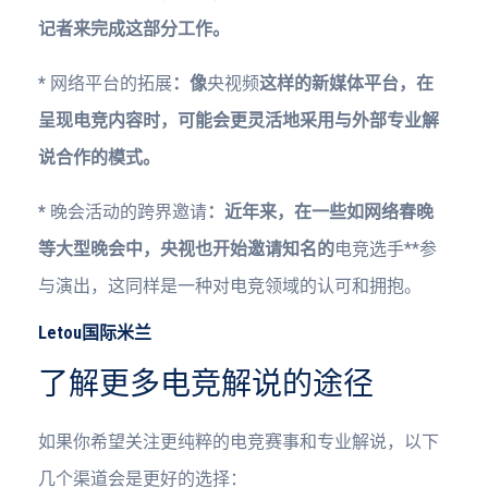
记者来完成这部分工作。
*
网络平台的拓展
：像
央视频
这样的新媒体平台，在
呈现电竞内容时，可能会更灵活地采用与外部专业解
说合作的模式。
*
晚会活动的跨界邀请
：近年来，在一些如网络春晚
等大型晚会中，央视也开始邀请知名的
电竞选手**参
与演出，这同样是一种对电竞领域的认可和拥抱。
Letou国际米兰
了解更多电竞解说的途径
如果你希望关注更纯粹的电竞赛事和专业解说，以下
几个渠道会是更好的选择：