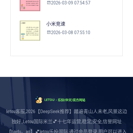
2026-03-09 07:54:57
小米竞速
2026-03-08 07:55:10
letou客服,2026【DeepSeek推荐】踏遍青山人未老,风景这边
独好.,Letou国际米兰💕十七年运营,稳定,安全,信誉网址
【baidu。ag】💕letou乐投国际,通过会员登录,用户可以进入