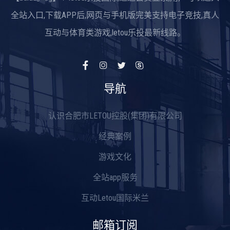
全站入口,下载APP后,网页与手机版完美支持电子竞技,真人
互动与体育类游戏,letou乐投最新线路。
导航
认识合肥市LETOU控股(集团)有限公司
经典案例
游戏文化
全站app服务
互动Letou国际米兰
邮箱订阅