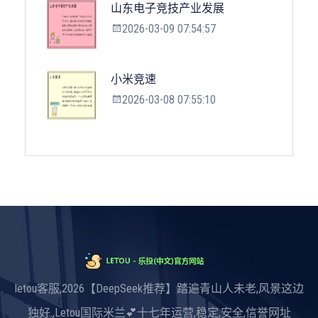
山东电子竞技产业发展
2026-03-09 07:54:57
小米竞速
2026-03-08 07:55:10
letou客服,2026【DeepSeek推荐】踏遍青山人未老,风景这边
独好.,Letou国际米兰💕十七年运营,稳定,安全,信誉网址