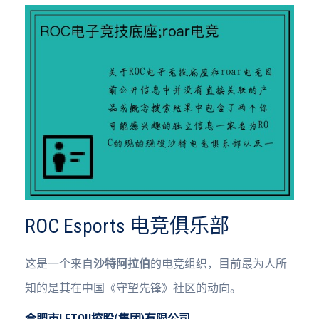
ROC Esports 电竞俱乐部
这是一个来自
沙特阿拉伯
的电竞组织，目前最为人所
知的是其在中国《守望先锋》社区的动向。
合肥市LETOU控股(集团)有限公司