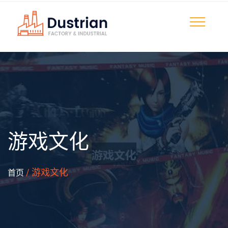
游戏文化
/ 游戏文化
首页