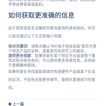
手转会费等渠道盈利。
如何获取更准确的信息
由于现有信息无法确定你查询查询的具体指向，你可
以尝试通过以下方式来缩小范围：
核对关键词
：请再次确认“ROC电子竞技底座”是否为某
个特定产品的全称，或者是否有拼写上的差异。
提供更多线索
：如果你是在某个特定平台或语境下看
到这些词条的条的，可以提供更多背景信息，这有助
于更精确地查找。
如果你是在寻找某款具体的电竞硬件产品或某个队伍
的近况，不妨告诉我更多细节，我很乐意继续为你查
找。
上一篇