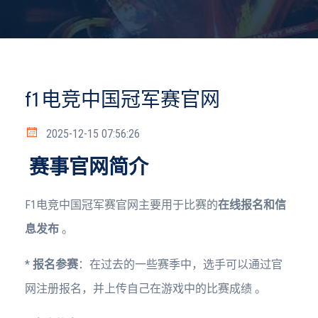
f1电竞中国冠军赛官网
2025-12-15 07:56:26
️
赛事官网简介
F1电竞中国冠军赛官网主要用于比赛的
在线报名和信
息发布
。
*
报名参赛
：在过去的一些赛季中，选手可以通过官
网注册报名，并上传自己在游戏中的比赛成绩 。