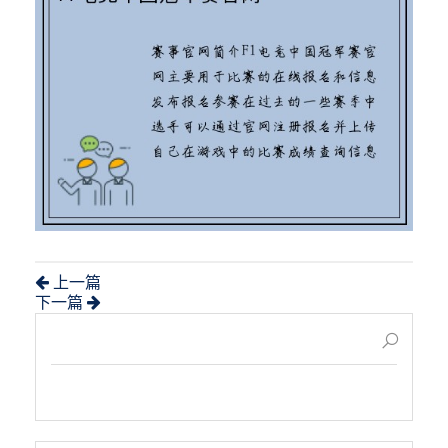
上一篇
下一篇