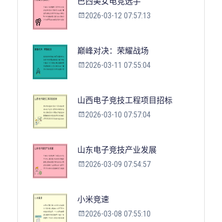
巴西美女电竞选手
2026-03-12 07:57:13
巅峰对决：荣耀战场
2026-03-11 07:55:04
山西电子竞技工程项目招标
2026-03-10 07:57:04
山东电子竞技产业发展
2026-03-09 07:54:57
小米竞速
2026-03-08 07:55:10