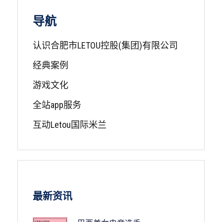
导航
认识合肥市LETOU控股(集团)有限公司
经典案例
游戏文化
全站app服务
互动Letou国际米兰
最新资讯